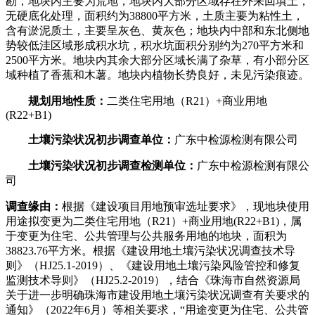
勘，地块内主要为荒地，地块内大部分区域存在外来回填土，
无硬底化处理，面积约为
38800
平方米，土质主要为粘性土，
含有淤泥质土，主要呈灰色、黄灰色；地块内中部和东北侧地
势较低洼区域形成积水坑，积水坑面积分别约为
270
平方米和
2500
平方米。地块内其余大部分区域长满了杂草，有小部分区
域种植了香蕉和木薯。地块内植物长势良好，未见污染痕迹。
规划用地性质：
二类住宅用地（
R21
）
+
商业用地
(R22+B1)
土壤污染状况初步调查单位
：
广东中检源检测有限公司
土壤污染状况
初步调查检测
单位
：
广东中检源检
测有限公
司
调查缘由：
根据《建设项目用地预审选址要求》，现地块使用
用途拟变更为
二类住宅用地（
R21
）
+
商业用地
(R22+B1)
，属
于变更为住宅、公共管理与公共服务用地的地块，面积为
38823.76
平方米。根据《建设用地土壤污染状况调查技术导
则》（
HJ25.1-2019
）、《建设用地土壤污染风险管控和修复
监测技术导则》（
HJ25.2-2019
），结合《珠海市自然资源局
关于进一步明确珠海市建设用地土壤污染状况调查有关要求的
通知》（
2022
年
6
月）等相关要求，“用途变更为住宅、公共管