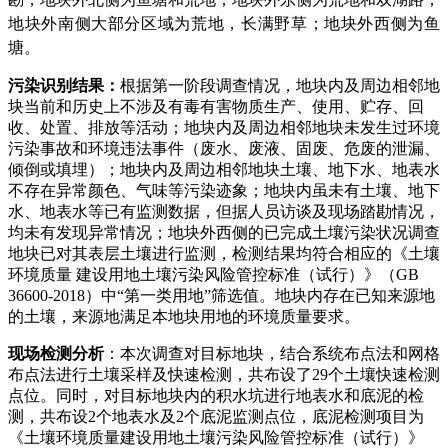
地块外南侧大部分区域为荒地，长满野草；地块外西侧为鱼
塘。
污染识别结果
：
根
据第一阶段调查情况，
地块内及周边相邻地
块当前和历史上不涉及有毒有害物质生产、使用、贮存、回
收、处置、排放等活动；地块内及周边相邻地块未发生过环境
污染事故和环境违法事件（废水、废液、固废、危废的泄漏、
倾倒或填埋）；地块内及周边相邻地块土壤、地下水、地表水
不存在异常颜色、气味等污染迹象；地块内
虽未有
土壤、地下
水、地表水等已有监测数据
，
但据人员访谈及现场踏勘情况，
均未有发现
异常情况
；地块外西侧的已完成土壤污染状况调查
地块已对其表层土壤进行监测，检测结果均符合相应的
《土壤
环境质量
建设用地土壤污染风险管控标准（试行）》（
GB
36600-2018
）中
“
第一类用地
”
筛选值
。
地块内存在已知来源地
的土壤，来源地满足本地块用地的环境质量要求。
现场检测分析
：本次调查对目标地块，结合系统布点法和网格
布点法进行土壤采样及快速检测，共布设了
29
个土壤快速检测
点位。同时，对目标地块内的积水坑进行地表水和底泥的检
测，共布设
2
个地表水及
2
个底泥监测点位，底泥检测项目为
《土壤环境质量建设用地土壤污染风险管控标准（试行）》