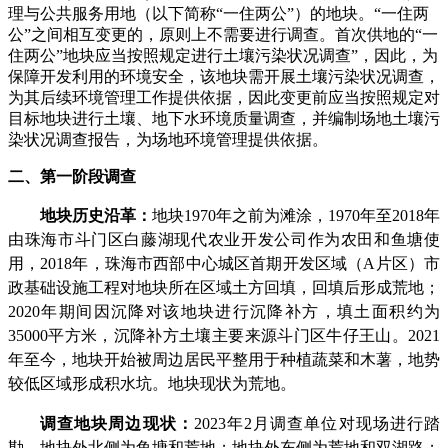
理与公共服务用地（以下简称“一住两公”）的地块。“一住两
公”之间相互变更的，原则上不需要进行调查。首次供地的“一
住两公”地块应当按照规定进行土壤污染状况调查”，因此，为
保障开发利用的环境安全，该地块需开展土壤污染状况调查，
为其后续环境管理工作提供依据，因此变更前应当按照规定对
目标地块进行土壤、地下水环境质量调查，并编制场地土壤污
染状况调查报告，为场地环境管理提供依据。
二、第一阶段调查
地块历史沿革：
地块
1970
年之前为滩涂，
1970
年至
2018
年
由珠海市斗门区白藤湖现代农业开发公司作为农田和鱼塘使
用，
2018
年，珠海市西部中心城区首期开发区域（
A
片区）市
政基础设施工程对地块所在区域土方回填，回填后形成荒地；
2020
年期间因沉降对该地块进行沉降补方，填土面积约为
35000
平方米，沉降补方土壤主要来源斗门区牛仔王山。
2021
年至今，地块开始被周边居民平整用于种植蔬菜和木薯，地势
较低区域形成积水坑。地块现状为荒地。
调查地块周边现状
：
2023
年
2
月调查单位对现场进行踏
勘，地块外北侧为鱼塘和荒地；地块外东侧为荒地和双湖路；