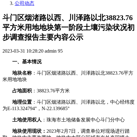
公司动态
斗门区烟渚路以西、川泽路以北38823.76
平方米用地地块第一阶段土壤污染状况初
步调查报告主要内容公示
2023-03-31 10:28:20
admin
95
一、基本情况
地块名称
：斗门区烟渚路以西、川泽路以北
38823.76
平方
米用地地块
占地面积
：
38823.76
平方米
地理位置
：
斗门区烟渚路以西、川泽路以北
，
中心经纬度
为
E-113.324794
°，
N-22.139685
°
土地使用权人
：珠海市土地储备发展中心斗门分中心
地块使用现状：
2023
年
2
月
7
日，调查单位对现场进行踏