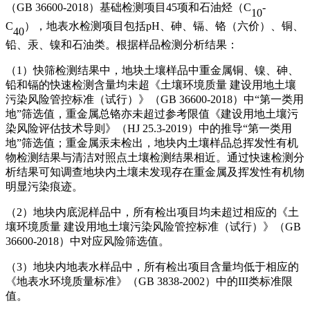
（
GB 36600-2018
）基础检测项目
45
项和石油烃（
C
-
10
C
），地表水检测项目包括
pH
、砷、镉、铬（六价）、铜、
40
铅、汞、镍和石油类。根据样品检测分析结果：
（
1
）快筛检测结果中，地块土壤样品中重金属铜、镍、砷、
铅和镉的快速检测含量均未超《土壤环境质量 建设用地土壤
污染风险管控标准（试行）》（
GB 36600-2018
）中“第一类用
地”筛选值，重金属总铬亦未超过参考限值《建设用地土壤污
染风险评估技术导则》（
HJ 25.3-2019
）中的推导“第一类用
地”筛选值；重金属汞未检出，地块内土壤样品总挥发性有机
物检测结果与清洁对照点土壤检测结果相近。通过快速检测分
析结果可知调查地块内土壤未发现存在重金属及挥发性有机物
明显污染痕迹。
（
2
）地块内底泥样品中，所有检出项目均未超过相应的《土
壤环境质量 建设用地土壤污染风险管控标准（试行）》（
GB
36600-2018
）中对应风险筛选值。
（
3
）地块内地表水样品中，所有检出项目含量均低于相应的
《地表水环境质量标准》（
GB 3838-2002
）中的
III
类标准限
值。