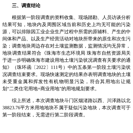
三、调查结论
根据第一阶段调查的资料收集、现场踏勘、人员访谈分析
结果可知，地块内及周围区域当前和历史上均无可能的污染
源，可以排除因工业企业生产过程中所需的原辅料、产生的中
间体和产品、以及生产经营活动对地块所带来的原生和次生污
染；调查地块周边存在对土壤监测数据，监测情况均无异常，
地块调查结果符合《珠海市生态环境局
珠海市自然资源局关
于进一步明确珠海市建设用地土壤污染状况调查有关要求的通
知》（珠环函〔
2022
〕
111
号）中的五条第一阶段土壤污染状
况调查结束要求。现场快速测定的结果亦表明调查地块的土壤
未受重金属和挥发性有机物明显污染，符合其用地出让规
划“二类住宅用地
+
商业用地”的用地规划要求。
综上所述，本次调查地块斗门区烟渚路以西、川泽路以北
38823.76
平方米用地地块不属于疑似污染地块，本次调查可于
第一阶段结束，无需进行第二阶段调查。