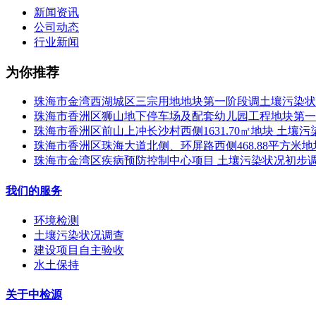
新闻资讯
公司动态
行业新闻
为你推荐
珠海市金湾西湖城区三宗用地地块第一阶段调土壤污染状
珠海市香洲区狮山地下停车场及配套幼儿园工程地块第一
珠海市香洲区前山上冲长沙村西侧1631.70㎡地块 土壤
珠海市香洲区珠海大道北侧、环屏路西侧468.88平方
珠海市金湾区疾病预防控制中心项目 土壤污染状况初步调
我们的服务
环境检测
土壤污染状况调查
建设项目自主验收
水土保持
关于中检源