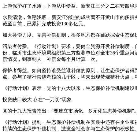
上游保护好了水质，下游从中受益。新安江三分之二在安徽境
水质清澈，鱼翔浅底，新安江治理的成功离不开黄山市的多措
截至目前，已累计完成投资130多亿元。
加大补偿力度、完善补偿机制，很多地方都在踊跃探索生态保
污染者付费。《行动计划》要求，要健全资源开发补偿制度，
份，临沂市生态环境局组织第三方监测单位对全市36个重点河
偿情况，到事到人，补偿金每个月计算一次。
保护者得益。如何坚持谁受益谁补偿的原则，让生态保护者得到实
点。参与了秸秆禁烧考核的几个区，均未出现焚烧秸秆火点，每
《行动计划》表示，党的十八大以来，生态保护补偿机制建设
投资缺口较大 存在“一刀切”现象
党的十九大报告指出：“要建立市场化、多元化生态补偿机制”
《行动计划》提到，生态保护补偿机制在实践中还存在企业和
持续的生态保护补偿机制，激发全社会参与生态保护的积极性